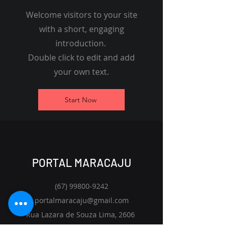
Peluffo
Welcome visitors to your site
with a short, engaging
introduction.
Double click to edit and add
your own text.
Start Now
PORTAL MARACAJU
(67) 99800-9242
portalmaracaju@gmail.com
Rua Lazara de Souza Lima, 2606