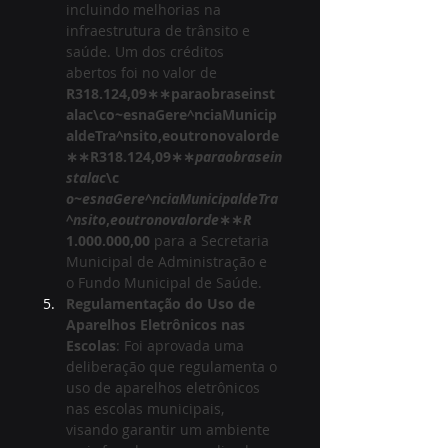
incluindo melhorias na 
infraestrutura de trânsito e 
saúde. Um dos créditos 
abertos foi no valor de 
R318.124,09∗∗paraobraseinst
alac\co~esnaGere^nciaMunicip
aldeTra^nsito,eoutronovalorde
∗∗R318.124,09∗∗
paraobrasein
stalac
\c​
o
~
esnaGere
^
nciaMunicipaldeTra
^
nsito
,
eoutronovalorde
∗∗
R
1.000.000,00
 para a Secretaria 
Municipal de Administração e 
o Fundo Municipal de Saúde.
Regulamentação do Uso de 
Aparelhos Eletrônicos nas 
Escolas
: Foi aprovada uma 
deliberação que regulamenta o 
uso de aparelhos eletrônicos 
nas escolas municipais, 
visando garantir um ambiente 