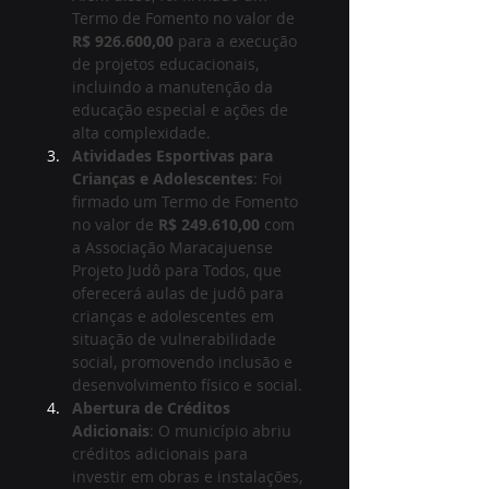
Termo de Fomento no valor de 
R$ 926.600,00
 para a execução 
de projetos educacionais, 
incluindo a manutenção da 
educação especial e ações de 
alta complexidade.
Atividades Esportivas para 
Crianças e Adolescentes
: Foi 
firmado um Termo de Fomento 
no valor de 
R$ 249.610,00
 com 
a Associação Maracajuense 
Projeto Judô para Todos, que 
oferecerá aulas de judô para 
crianças e adolescentes em 
situação de vulnerabilidade 
social, promovendo inclusão e 
desenvolvimento físico e social.
Abertura de Créditos 
Adicionais
: O município abriu 
créditos adicionais para 
investir em obras e instalações, 