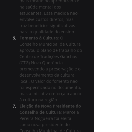
mais focado no aprendizado e 
na saúde mental dos 
estudantes. Essa medida não 
envolve custos diretos, mas 
traz benefícios significativos 
para a qualidade do ensino.
Fomento à Cultura
: O 
Conselho Municipal de Cultura 
aprovou o plano de trabalho do 
Centro de Tradições Gaúchas 
(CTG) Nova Querência, 
promovendo a preservação e o 
desenvolvimento da cultura 
local. O valor do fomento não 
foi especificado no documento, 
mas a iniciativa reforça o apoio 
à cultura na região.
Eleição de Nova Presidente do 
Conselho de Cultura
: Marcela 
Pereira Nogueira foi eleita 
como nova presidente do 
Conselho Municipal de Cultura, 