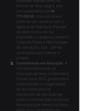
unidades habitacionais no 
Distrito de Vista Alegre, com 
um investimento de 
R$ 
775.000,00
. Essa iniciativa é 
parte de um convênio com a 
Agência de Habitação Popular 
do Mato Grosso do Sul 
(AGEHAB), e a empresa ANOICO 
CONSTRUTORA E PRESTADORA 
DE SERVIÇOS LTDA – EPP foi 
contratada para realizar o 
projeto.
Investimento em Educação
: A 
Secretaria Municipal de 
Educação aprovou o Calendário 
Escolar para 2025, garantindo a 
continuidade e a organização 
do ano letivo para os 
estudantes da Educação de 
Jovens e Adultos (EJA) na Escola 
Municipal José Pereira da Rosa. 
Além disso, foi firmado um 