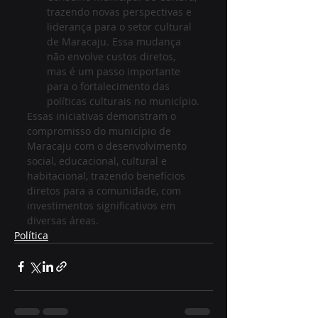
trazendo novas perspectivas e 
liderança para o setor cultural 
de Maracaju. Essa mudança 
não envolve custos diretos, 
mas é um passo importante 
para o fortalecimento das 
políticas culturais no município.
Essas iniciativas demonstram o 
compromisso do município de 
Maracaju com o desenvolvimento 
social, educacional, cultural e 
habitacional, trazendo benefícios 
diretos para a comunidade, com 
investimentos significativos em 
diversas áreas.
Política