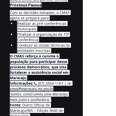
Próximos Passos
Com as decisões tomadas, o CMAS 
agora se prepara para:
Realizar as pré-conferências 
municipais;
Finalizar a organização da 15ª 
Conferência;
Conduzir as visitas técnicas às 
entidades inscritas.
O CMAS reforça o convite à 
população para participar desse 
processo democrático, que visa 
fortalecer a assistência social em 
Maracaju.
Informações:
📞 (67) 3454-1167 | ✉️ 
cmas@maracaju.ms.gov.br
"Juntos, construímos uma Maracaju 
mais justa e acolhedora."
Fonte:
 Diário Oficial de 
Maracaju/MS – Edição 3640 de 
30/04/2025.