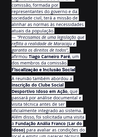
comissão, formada por 
representantes do governo e da 
sociedade civil, terá a missão de 
alinhar as normas às necessidades 
atuais da população.
— 
"Precisamos de uma legislação que 
reflita a realidade de Maracaju e 
garanta os direitos de todos"
, 
afirmou 
Tiago Carneiro Paré
, um 
dos membros da comissão.
Fiscalização e Inclusão Social
A reunião também abordou a 
inscrição do Clube Social 
Desportivo Idoso em Ação
, que 
passará por análise documental e 
visita técnica antes de ser 
oficialmente integrado ao sistema. 
Além disso, foi solicitada uma visita 
à 
Fundação Anália Franco (Lar do 
Idoso)
 para avaliar as condições do 
local e emitir um parecer técnico.