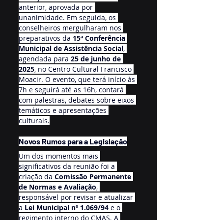
anterior, aprovada por 
unanimidade. Em seguida, os 
conselheiros mergulharam nos 
preparativos da 
15ª Conferência 
Municipal de Assistência Social
, 
agendada para 
25 de junho de 
2025
, no Centro Cultural Francisco 
Moacir. O evento, que terá início às 
7h e seguirá até as 16h, contará 
com palestras, debates sobre eixos 
temáticos e apresentações 
culturais.
Novos Rumos para a Legislação
Um dos momentos mais 
significativos da reunião foi a 
criação da 
Comissão Permanente 
de Normas e Avaliação
, 
responsável por revisar e atualizar 
a 
Lei Municipal nº 1.069/94
 e o 
regimento interno do CMAS. A 