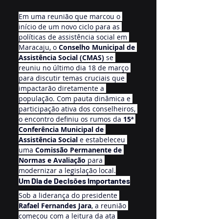
Em uma reunião que marcou o 
início de um novo ciclo para as 
políticas de assistência social em 
Maracaju, o 
Conselho Municipal de 
Assistência Social (CMAS)
 se 
reuniu no último dia 18 de março 
para discutir temas cruciais que 
impactarão diretamente a 
população. Com pauta dinâmica e 
participação ativa dos conselheiros, 
o encontro definiu os rumos da 
15ª 
Conferência Municipal de 
Assistência Social
 e estabeleceu 
uma 
Comissão Permanente de 
Normas e Avaliação
 para 
modernizar a legislação local.
Um Dia de Decisões Importantes
Sob a liderança do presidente 
Rafael Fernandes Jara
, a reunião 
começou com a leitura da ata 