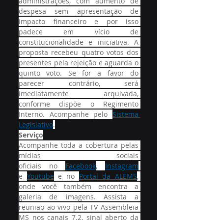
administrações, com aumento de 
despesa sem apresentação de 
impacto financeiro e por isso 
padece em vício de 
constitucionalidade e iniciativa. A 
proposta recebeu quatro votos dos 
presentes pela rejeição e aguarda o 
quinto voto. Se for a favor do 
parecer contrário, será 
imediatamente arquivada, 
conforme dispõe o Regimento 
Interno. Acompanhe pelo 
Sistema 
Legislativo
.
Serviço
Acompanhe toda a cobertura pelas 
mídias sociais 
oficiais no 
Facebook
, 
Instagram
e 
Youtube
 e no 
Portal da ALEMS
, 
onde você também encontra a 
galeria de imagens. Assista a 
reunião ao vivo pela TV Assembleia 
MS nos canais 7.2, sinal aberto da 