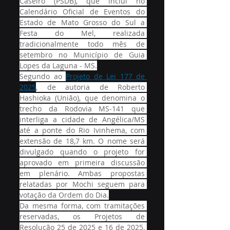
Caseiro (PSDB), que inclui no 
Calendário Oficial de Eventos do 
Estado de Mato Grosso do Sul a 
Festa do Mel, realizada 
tradicionalmente todo mês de 
setembro no Município de Guia 
Lopes da Laguna - MS.
Segundo ao 
Projeto de Lei 177 de 
2025
, de autoria de Roberto 
Hashioka (União), que denomina o 
trecho da Rodovia MS-141 que 
interliga a cidade de Angélica/MS 
até a ponte do Rio Ivinhema, com 
extensão de 18,7 km. O nome será 
divulgado quando o projeto for 
aprovado em primeira discussão 
em plenário. Ambas propostas 
relatadas por Mochi seguem para 
votação da Ordem do Dia.
Da mesma forma, com tramitações 
reservadas, os Projetos de 
Resolução 25 de 2025 e 16 de 2025, 