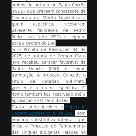
ambos de autoria de Paulo Corrêa 
(PSDB), que preveem concessões de 
Comenda do Mérito Legislativo a 
quem especifica, receberam 
pareceres favoráveis de Pedro 
Pedrossian Neto (PSD) e seguem 
para a Ordem do Dia.
Já o Projeto de Resolução 34 de 
2025, de autoria de Gerson Claro 
(PP), recebeu parecer favorável de 
Paulo Duarte (PSD) e segue 
tramitação. A proposta Concede o 
Título de Cidadão Sul-mato-
grossense a quem especifica. O 
nome também fica reservado até a 
aprovação na Ordem do Dia.
Duarte ainda devolveu o 
Projeto de 
Decreto Legislativo 05 de 2025
, com 
emenda substitutiva integral, que 
inicia o Processo de Tombamento 
das Línguas Indígenas Faladas no 