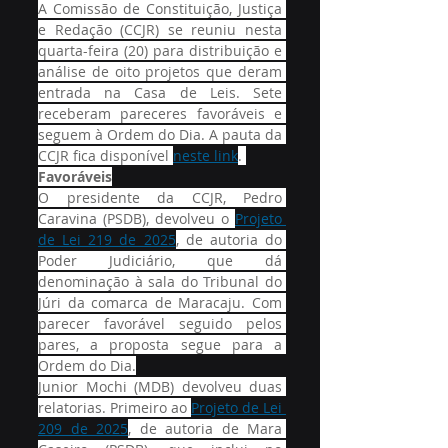
A Comissão de Constituição, Justiça 
e Redação (CCJR) se reuniu nesta 
quarta-feira (20) para distribuição e 
análise de oito projetos que deram 
entrada na Casa de Leis. Sete 
receberam pareceres favoráveis e 
seguem à Ordem do Dia. A pauta da 
CCJR fica disponível 
neste link
. 
Favoráveis
O presidente da CCJR, Pedro 
Caravina (PSDB), devolveu o 
Projeto 
de Lei 219 de 2025
, de autoria do 
Poder Judiciário, que dá 
denominação à sala do Tribunal do 
Júri da comarca de Maracaju. Com 
parecer favorável seguido pelos 
pares, a proposta segue para a 
Ordem do Dia.
Junior Mochi (MDB) devolveu duas 
relatorias. Primeiro ao 
Projeto de Lei 
209 de 2025
, de autoria de Mara 