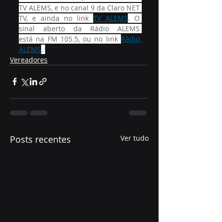
TV ALEMS, e no canal 9 da Claro NET 
TV, e ainda no link 
TV ALEMS
. O 
sinal aberto da Rádio ALEMS 
está na FM 105.5, ou no link 
Rádio 
ALEMS
. 
Vereadores
Posts recentes
Ver tudo