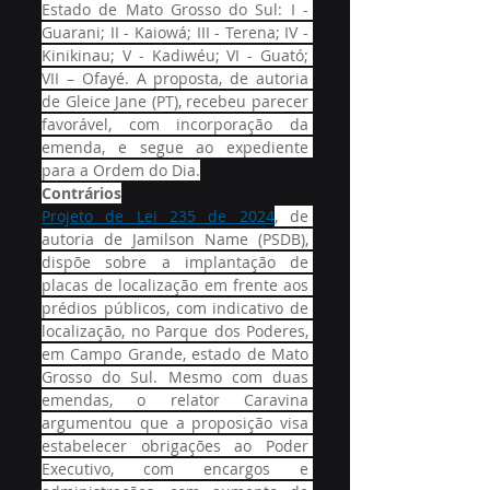
Estado de Mato Grosso do Sul: I - 
Guarani; II - Kaiowá; III - Terena; IV - 
Kinikinau; V - Kadiwéu; VI - Guató; 
VII – Ofayé. A proposta, de autoria 
de Gleice Jane (PT), recebeu parecer 
favorável, com incorporação da 
emenda, e segue ao expediente 
para a Ordem do Dia.
Contrários
Projeto de Lei 235 de 2024
, de 
autoria de Jamilson Name (PSDB), 
dispõe sobre a implantação de 
placas de localização em frente aos 
prédios públicos, com indicativo de 
localização, no Parque dos Poderes, 
em Campo Grande, estado de Mato 
Grosso do Sul. Mesmo com duas 
emendas, o relator Caravina 
argumentou que a proposição visa 
estabelecer obrigações ao Poder 
Executivo, com encargos e 