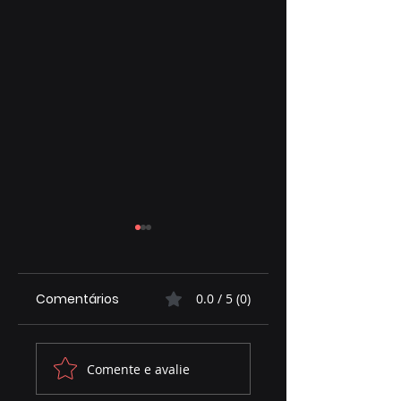
Comentários
0.0 / 5 (0)
José Alfredo
Priori EPI protege
Comente e avalie
relembra parte de
seu pai o ano to