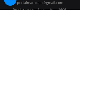
portalmaracaju@gmail.com
Rua Lazara de Souza Lima, 2606
Maracaju - MS,
79152-694
Início
Soluções
Visão
Blog