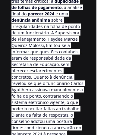
três temas críticos: a 
duplicidade 
de folhas de pagamento
, a análise 
final do 
parecer 2024
 e uma 
denúncia anônima
 sobre 
irregularidades na folha de ponto 
de um funcionário. A Supervisora 
de Planejamento, Heydee Marcie 
Queiroz Molossi, limitou-se a 
informar que questões contábeis 
eram de responsabilidade da 
Secretaria de Educação, sem 
oferecer esclarecimentos 
concretos. Quanto à denúncia, 
revelou-se que o funcionário Carlos 
Aguilhera assinava manualmente a 
folha de ponto, contrariando o 
sistema eletrônico vigente, o que 
poderia ocultar faltas ao trabalho.
Diante da falta de respostas, o 
conselho adotou uma postura 
firme: condicionou a aprovação do 
balancete 2024 à presença 