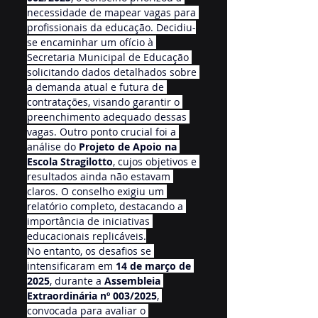
necessidade de mapear vagas para 
profissionais da educação. Decidiu-
se encaminhar um ofício à 
Secretaria Municipal de Educação 
solicitando dados detalhados sobre 
a demanda atual e futura de 
contratações, visando garantir o 
preenchimento adequado dessas 
vagas. Outro ponto crucial foi a 
análise do 
Projeto de Apoio na 
Escola Stragilotto
, cujos objetivos e 
resultados ainda não estavam 
claros. O conselho exigiu um 
relatório completo, destacando a 
importância de iniciativas 
educacionais replicáveis.
No entanto, os desafios se 
intensificaram em 
14 de março de 
2025
, durante a 
Assembleia 
Extraordinária nº 003/2025
, 
convocada para avaliar o 