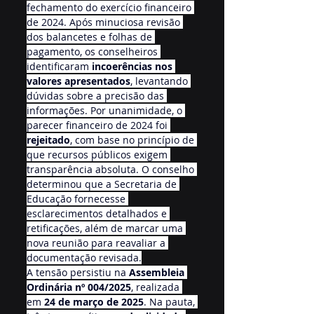
fechamento do exercício financeiro 
de 2024. Após minuciosa revisão 
dos balancetes e folhas de 
pagamento, os conselheiros 
identificaram 
incoerências nos 
valores apresentados
, levantando 
dúvidas sobre a precisão das 
informações. Por unanimidade, o 
parecer financeiro de 2024 foi 
rejeitado
, com base no princípio de 
que recursos públicos exigem 
transparência absoluta. O conselho 
determinou que a Secretaria de 
Educação fornecesse 
esclarecimentos detalhados e 
retificações, além de marcar uma 
nova reunião para reavaliar a 
documentação revisada.
A tensão persistiu na 
Assembleia 
Ordinária nº 004/2025
, realizada 
em 
24 de março de 2025
. Na pauta, 