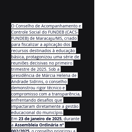
O Conselho de Acompanhamento e 
Controle Social do FUNDEB (CACS-
FUNDEB) de Maracaju/MS, criado 
para fiscalizar a aplicação dos 
recursos destinados à educação 
básica, protagonizou uma série de 
reuniões decisivas no primeiro 
trimestre de 2025. Sob a 
presidência de Márcia Helena de 
Andrade Sidrins, o conselho 
demonstrou rigor técnico e 
compromisso com a transparência, 
enfrentando desafios que 
impactaram diretamente a gestão 
educacional do município.
Em 
23 de janeiro de 2025
, durante 
a 
Assembleia Ordinária nº 
002/2025
, o conselho priorizou a 