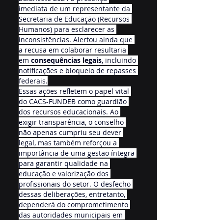
imediata de um representante da 
Secretaria de Educação (Recursos 
Humanos) para esclarecer as 
inconsistências. Alertou ainda que 
a recusa em colaborar resultaria 
em 
consequências legais
, incluindo 
notificações e bloqueio de repasses 
federais.
Essas ações refletem o papel vital 
do CACS-FUNDEB como guardião 
dos recursos educacionais. Ao 
exigir transparência, o conselho 
não apenas cumpriu seu dever 
legal, mas também reforçou a 
importância de uma gestão íntegra 
para garantir qualidade na 
educação e valorização dos 
profissionais do setor. O desfecho 
dessas deliberações, entretanto, 
dependerá do comprometimento 
das autoridades municipais em 