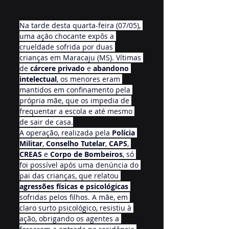
Na tarde desta quarta-feira (07/05), 
uma ação chocante expôs a 
crueldade sofrida por duas 
crianças em Maracaju (MS). Vítimas 
de 
cárcere privado
 e 
abandono 
intelectual
, os menores eram 
mantidos em confinamento pela 
própria mãe, que os impedia de 
frequentar a escola e até mesmo 
de sair de casa.
A operação, realizada pela 
Polícia 
Militar
, 
Conselho Tutelar
, 
CAPS
, 
CREAS
 e 
Corpo de Bombeiros
, só 
foi possível após uma denúncia do 
pai das crianças, que relatou 
agressões físicas e psicológicas
sofridas pelos filhos. A mãe, em 
claro surto psicológico, resistiu à 
ação, obrigando os agentes a 