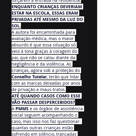
forçarem a entrada na residência.
ENQUANTO CRIANÇAS DEVERIAM 
ESTAR NA ESCOLA, ESSAS ERAM 
PRIVADAS ATÉ MESMO DA LUZ DO 
SOL.
A autora foi encaminhada para 
avaliação médica, mas o maior 
absurdo é que essa situação só 
veio à tona graças à coragem do 
pai, que não se calou diante da 
negligência e da violência. As 
crianças, agora sob a proteção do 
Conselho Tutelar
, terão que lidar 
com as marcas deixadas por anos 
de privação e maus-tratos.
ATÉ QUANDO CASOS COMO ESSE 
VÃO PASSAR DESPERCEBIDOS?
A 
PMMS
 e os órgãos de assistência 
social seguem acompanhando o 
caso, mas isso nos faz questionar: 
quantas outras crianças estão 
sofrendo em silêncio, trancadas 