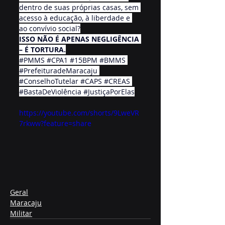
dentro de suas próprias casas, sem 
acesso à educação, à liberdade e 
ao convívio social?
ISSO NÃO É APENAS NEGLIGÊNCIA 
– É TORTURA.
#PMMS
#CPA1
#15BPM
#BMMS
#PrefeituradeMaracaju
#ConselhoTutelar
#CAPS
#CREAS
#BastaDeViolência
#JustiçaPorElas
https://youtube.com/shorts/9LweVR
7rkww?feature=share
Geral
Maracaju
Militar