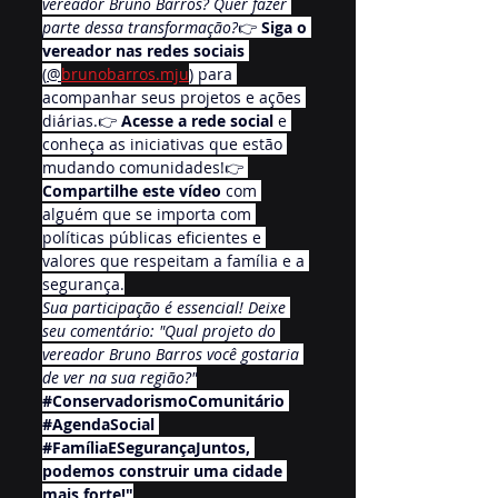
vereador Bruno Barros? Quer fazer 
parte dessa transformação?
👉 
Siga o 
vereador nas redes sociais
(
@
brunobarros.mju
) para 
acompanhar seus projetos e ações 
diárias.👉 
Acesse a rede social
 e 
conheça as iniciativas que estão 
mudando comunidades!👉 
Compartilhe este vídeo
 com 
alguém que se importa com 
políticas públicas eficientes e 
valores que respeitam a família e a 
segurança.
Sua participação é essencial! Deixe 
seu comentário:
"Qual projeto do 
vereador Bruno Barros você gostaria 
de ver na sua região?"
#ConservadorismoComunitário
#AgendaSocial
#FamíliaESegurançaJuntos
, 
podemos construir uma cidade 
mais forte!"