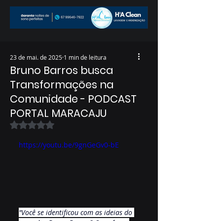
23 de mai. de 2025
1 min de leitura
Bruno Barros busca
Transformações na
Comunidade - PODCAST
PORTAL MARACAJU
Avaliado com NaN de 5 estrelas.
https://youtu.be/9gnGeGv0-bE
"Você se identificou com as ideias do 