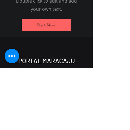
Double click to edit and add
your own text.
Start Now
PORTAL MARACAJU
(67) 99800-9242
portalmaracaju@gmail.com
Rua Lazara de Souza Lima, 2606
Maracaju - MS,
79152-694
Início