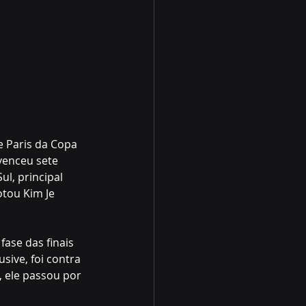
e Paris da Copa 
venceu sete 
l, principal 
otou Kim Je 
ase das finais 
sive, foi contra 
 ele passou por 