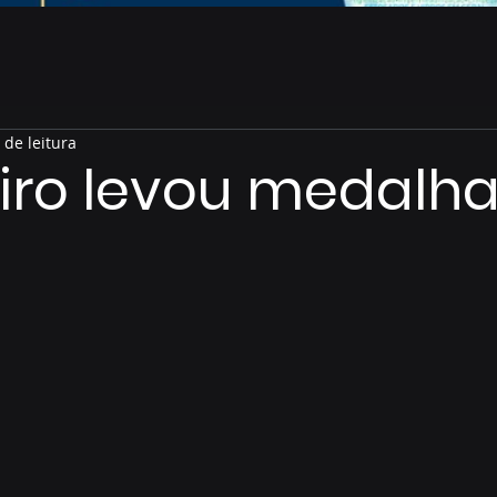
 de leitura
eiro levou medalh
de 5 estrelas.