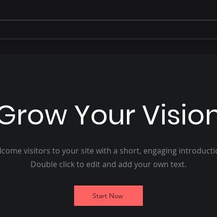
José Alfredo relembra
Prio
parte de sua trajetória de
ano 
vida e como foi acolhido
Pais
por Hélio Peluffo
Grow Your Visio
come visitors to your site with a short, engaging introduct
Double click to edit and add your own text.
Start Now