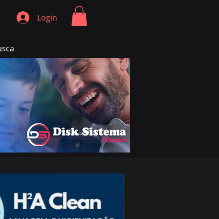
Login
usca