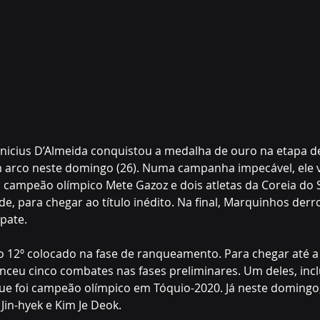
inicius D’Almeida conquistou a medalha de ouro na etapa d
 arco neste domingo (26). Numa campanha impecável, ele 
 campeão olímpico Mete Gazoz e dois atletas da Coreia do Su
e, para chegar ao título inédito. Na final, Marquinhos derr
pate.
o 12º colocado na fase de ranqueamento. Para chegar até a f
nceu cinco combates nas fases preliminares. Um deles, inclu
ue foi campeão olímpico em Tóquio-2020. Já neste domingo,
Jin-hyek e Kim Je Deok.