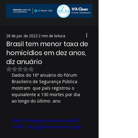
28 de jun. de 2022
2 min de leitura
Brasil tem menor taxa de
homicídios em dez anos,
diz anuário
Avaliado com NaN de 5 estrelas.
Dados do 16º anuário do Fórum 
Brasileiro de Segurança Pública 
mostram  que país registrou o 
equivalente a 130 mortes por dia 
ao longo do último  ano
https://www.youtube.com/watch?
v=lSkF1vXdgEg&feature=emb_logo