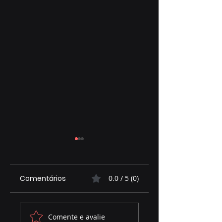
Comentários
0.0 / 5 (0)
Priori EPI protege
Marcelo Miranda
Comente e avalie
seu pai o ano todo
(PP) é destaque