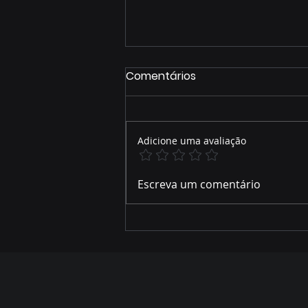
Comentários
Adicione uma avaliação
Novilhas Angus superam
Escreva um comentário
23 arrobas em Maracaju
(MS) e escancaram o novo
patamar da pecuária
brasileira