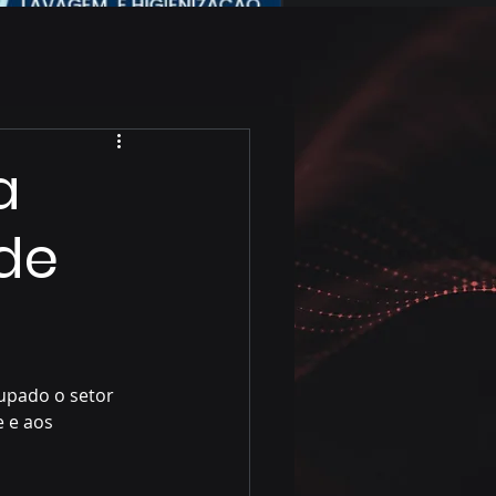
a
de
upado o setor 
 e aos 