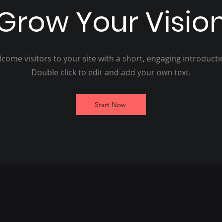
Grow Your Visio
come visitors to your site with a short, engaging introduct
Double click to edit and add your own text.
Start Now