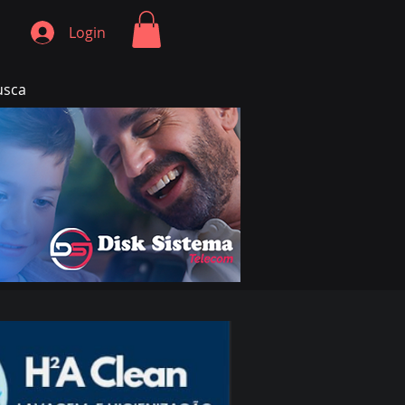
Login
usca