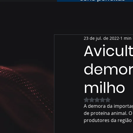
23 de jul. de 2022
1 min 
Avicul
demor
milho
Avaliado com NaN 
A demora da importaçã
de proteína animal. O
produtores da região 