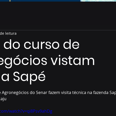
de leitura
 do curso de
egócios vistam
da Sapé
de 5 estrelas.
 Agronegócios do Senar fazem visita técnica na fazenda Sapé
aju 
.com/watch?v=qi8Psv9ahDg