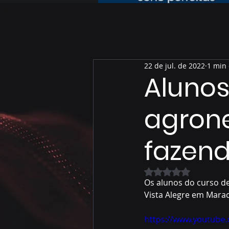
22 de jul. de 2022
1 min 
Alunos
agron
fazen
Avaliado com NaN 
Os alunos do curso de
Vista Alegre em Marac
https://www.youtube