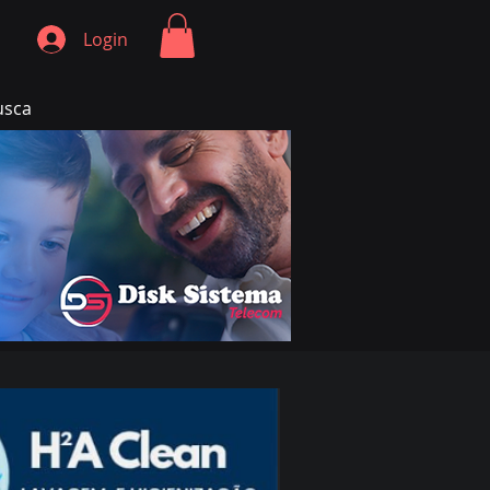
Login
usca