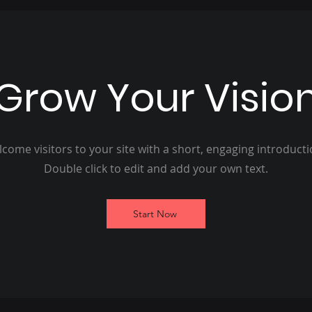
Grow Your Visio
come visitors to your site with a short, engaging introduct
Double click to edit and add your own text.
Start Now