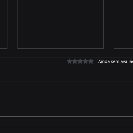
Avaliado com 0 de 5 estrelas.
Ainda sem avalia
Milho safrinha em MS: boa
Feij
produtividade, mas geada
polê
e lagartas elevam custos
arm