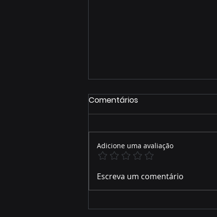
Comentários
Adicione uma avaliação
Novilhas Angus superam
Escreva um comentário
23 arrobas em Maracaju
(MS) e escancaram o novo
patamar da pecuária