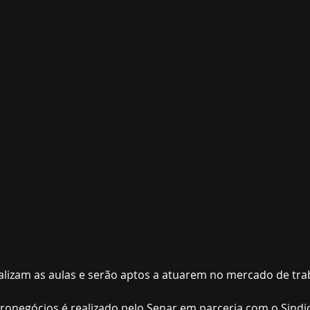
alizam as aulas e serão aptos a atuarem no mercado de tr
ronegócios é realizado pelo Senar em parceria com o Sindic