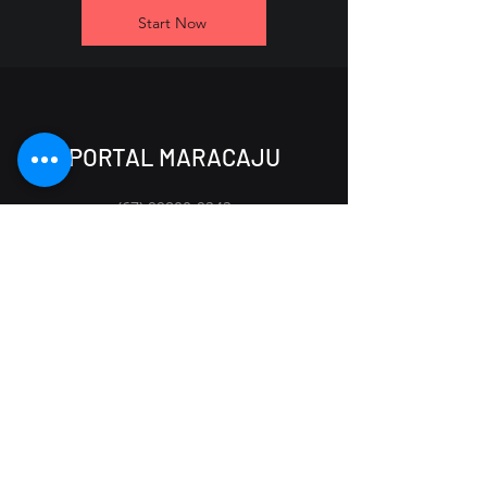
Start Now
PORTAL MARACAJU
(67) 99800-9242
portalmaracaju@gmail.com
Rua Lazara de Souza Lima, 2606
Maracaju - MS,
79152-694
Início
Soluções