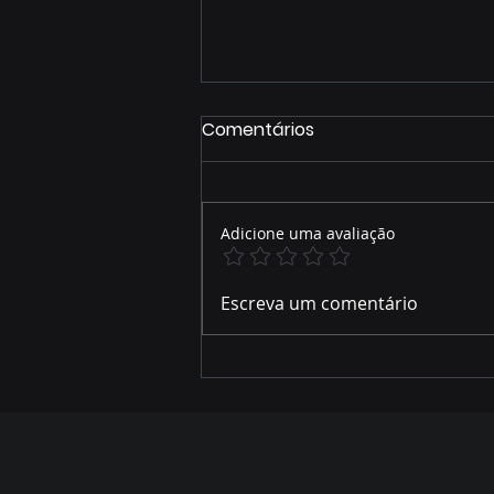
Comentários
Adicione uma avaliação
José Alfredo relembra
Escreva um comentário
parte de sua trajetória de
vida e como foi acolhido
por Hélio Peluffo