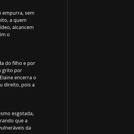
de empurra, sem 
ito, a quem 
vídeo, alcancem 
im o 
a do filho e por 
grito por 
Elaine encerra o 
direito, pois a 
esmo esgotada, 
brando que a 
ulneráveis da 