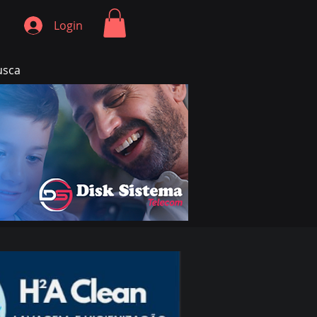
Login
usca