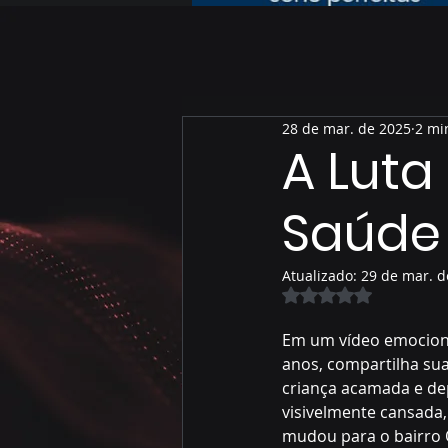
28 de mar. de 2025
2 mi
A Luta 
Saúde 
Atualizado:
29 de mar. d
Avaliado com NaN 
Em um vídeo emociona
anos, compartilha sua 
criança acamada e de
visivelmente cansada,
mudou para o bairro 