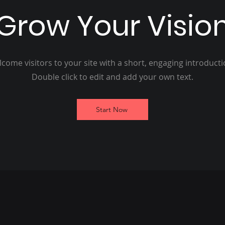
Grow Your Visio
come visitors to your site with a short, engaging introduct
Double click to edit and add your own text.
Start Now