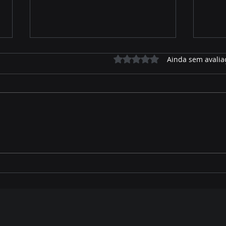
Avaliado com 0 de 5 estrelas.
Ainda sem avalia
Assembleia contribui para
MARA
ambiente favorável ao
COM
crescimento econômico
DES
de Mato Grosso do Sul,
REF
destaca Gerson Claro
VER