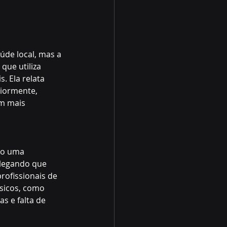
úde local, mas a 
ue utiliza 
 Ela relata 
iormente, 
m mais 
do uma 
alegando que 
rofissionais de 
sicos, como 
s e falta de 