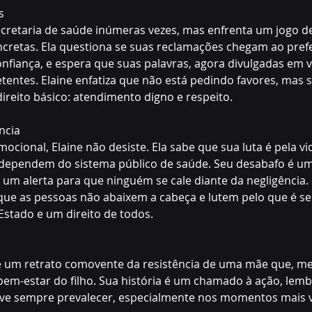
s
secretaria de saúde inúmeras vezes, mas enfrenta um jogo 
cretas. Ela questiona se suas reclamações chegam ao prefe
nfiança, e espera que suas palavras, agora divulgadas em 
entes. Elaine enfatiza que não está pedindo favores, mas s
reito básico: atendimento digno e respeito.
cia  
cional, Elaine não desiste. Ela sabe que sua luta é pela vid
 dependem do sistema público de saúde. Seu desabafo é um 
 um alerta para que ninguém se cale diante da negligência. 
ue as pessoas não abaixem a cabeça e lutem pelo que é seu 
stado e um direito de todos.
e é um retrato comovente da resistência de uma mãe que, m
 bem-estar do filho. Sua história é um chamado à ação, lem
e sempre prevalecer, especialmente nos momentos mais v