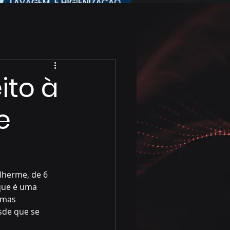
ito à
e
lherme, de 6 
 que é uma 
 mas 
sde que se 