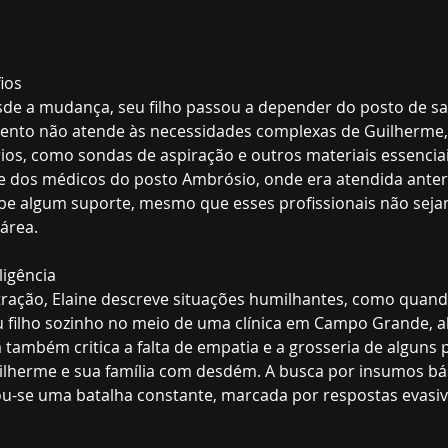
os  
esde a mudança, seu filho passou a depender do posto de sa
ento não atende às necessidades complexas de Guilherme, q
os, como sondas de aspiração e outros materiais essenciais.
e dos médicos do posto Ambrósio, onde era atendida anter
be algum suporte, mesmo que esses profissionais não seja
área.
igência 
tração, Elaine descreve situações humilhantes, como quan
u filho sozinho no meio de uma clínica em Campo Grande, 
 também critica a falta de empatia e a grosseria de alguns p
ilherme e sua família com desdém. A busca por insumos bá
ou-se uma batalha constante, marcada por respostas evasiva