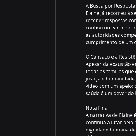
A Busca por Resposta
Elaine já recorreu à 
receber respostas con
confiou um voto de co
as autoridades compet
cumprimento de um di
O Cansaço e a Resistên
Apesar da exaustão emo
todas as famílias que
justiça e humanidade,
vídeo com um apelo: q
saúde é um dever do E
Nota Final  
A narrativa de Elain
continua a lutar pelo
dignidade humana dev