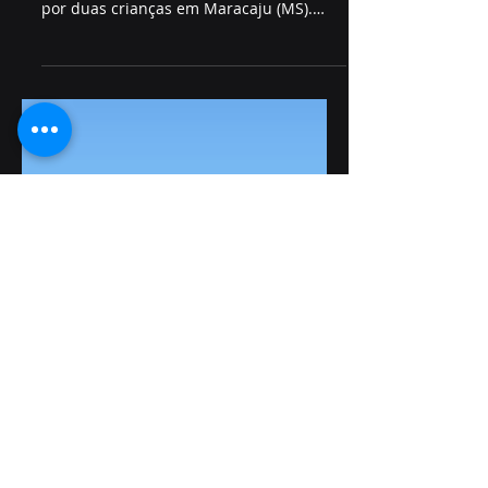
MARACAJU (MS)
Na tarde desta quarta-feira (07/05), uma
ação chocante expôs a crueldade sofrida
por duas crianças em Maracaju (MS).
Vítimas de cárcere...